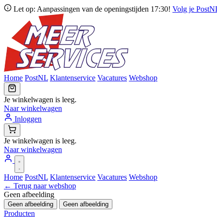
Let op: Aanpassingen van de openingstijden 17:30!
Volg je Post
Home
PostNL
Klantenservice
Vacatures
Webshop
Je winkelwagen is leeg.
Naar winkelwagen
Inloggen
Je winkelwagen is leeg.
Naar winkelwagen
Home
PostNL
Klantenservice
Vacatures
Webshop
← Terug naar webshop
Geen afbeelding
Geen afbeelding
Geen afbeelding
Producten