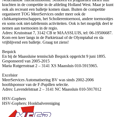
krachten in de competitie in de afdeling Holland West. Maar je kunt
ook als recreant een balletje komen slaan. Buiten de competitie
organiseert TOG MeerServices onder meer ook de
clubkampioenschappen, het Scholierentoernooi, andere toernooitjes
en soms ook niet-tafeltennis activiteiten. Ook is het mogelijk deel te
nemen aan toernooien in de regio.
Adres: Kruisstraat 7, 3142 CB te MAASSLUIS, tel: 06-19506687.
Kom een keer langs in de Parkietzaal of de Olympiahal en sla
vrijblijvend een balletje. Graag tot ziens!
Bequick
En bij de Maassluise tennisclub Bequick opgericht 9 juni 1895.
Gesponseerd van 2005-2015
Maria Rutgersstraat 2 – 3141 XS Maassluis 010-5915965.
Excelsior
MeerServices Automatisering BV was sinds 2002-2006
hoofdsponsor van de F-Pupillen selectie.
Adres: Lavendelstraat 2 – 3141 NC Maassluis 010-5917012
HSV-Gophers
HSV-Gophers: Honkbalvereniging