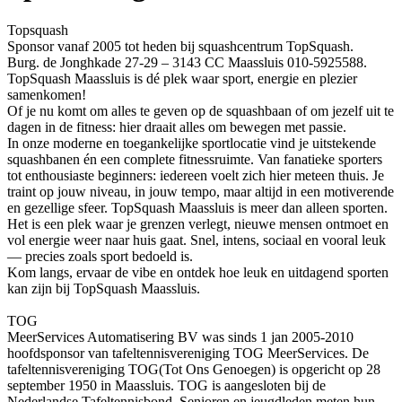
Topsquash
Sponsor vanaf 2005 tot heden bij squashcentrum TopSquash.
Burg. de Jonghkade 27-29 – 3143 CC Maassluis 010-5925588.
TopSquash Maassluis is dé plek waar sport, energie en plezier
samenkomen!
Of je nu komt om alles te geven op de squashbaan of om jezelf uit te
dagen in de fitness: hier draait alles om bewegen met passie.
In onze moderne en toegankelijke sportlocatie vind je uitstekende
squashbanen én een complete fitnessruimte. Van fanatieke sporters
tot enthousiaste beginners: iedereen voelt zich hier meteen thuis. Je
traint op jouw niveau, in jouw tempo, maar altijd in een motiverende
en gezellige sfeer. TopSquash Maassluis is meer dan alleen sporten.
Het is een plek waar je grenzen verlegt, nieuwe mensen ontmoet en
vol energie weer naar huis gaat. Snel, intens, sociaal en vooral leuk
— precies zoals sport bedoeld is.
Kom langs, ervaar de vibe en ontdek hoe leuk en uitdagend sporten
kan zijn bij TopSquash Maassluis.
TOG
MeerServices Automatisering BV was sinds 1 jan 2005-2010
hoofdsponsor van tafeltennisvereniging TOG MeerServices. De
tafeltennisvereniging TOG(Tot Ons Genoegen) is opgericht op 28
september 1950 in Maassluis. TOG is aangesloten bij de
Nederlandse Tafeltennisbond. Senioren en jeugdleden meten hun