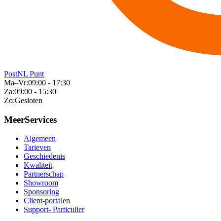
PostNL Punt
Ma–Vr:
09:00 - 17:30
Za:
09:00 - 15:30
Zo:
Gesloten
MeerServices
Algemeen
Tarieven
Geschiedenis
Kwaliteit
Partnerschap
Showroom
Sponsoring
Client-portalen
Support- Particulier