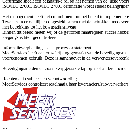
Certificatie speelt een belangrijke rol bij het nemen van de juiste vo
ISO/IEC 27001. ISO/IEC 27001 certificatie wordt steeds belangrijker v
Het management heeft het commitment om het beleid te implementeren
Tevens zijn er richtlijnen opgesteld samen met de betrokken medewer
met betrekking tot het bewustzijnsniveau.
Binnen dit beleid meten wij of de getroffen maatregelen succes hebben
toegangsrechten gecontroleerd.
Informatieverplichting – data processor statement.
MeerServices heeft een omschrijving gemaakt van de beveiligingsmaat
voorgenomen gebruik. Deze is samengevat in de verwerkersovereenk
Beveiligingsincidenten zoals kwijtgeraakte laptop ’s of andere inc
Rechten data subjects en verantwoording
MeerServices controleert regelmatig haar leveranciers/sub-verwerkers