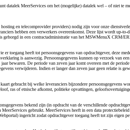
punt datalek MeerServices om het (mogelijke) datalek wel – of niet te 
ls hosting en telecomprovider providers) nodig zijn voor onze dienstv
iers hebben een verwerkers overeenkomst. Deze lijst wordt up-to-da
Dit is geborgd in een contractadministratie van het MSWMenuX CRM/E
r toegang heeft tot persoonsgegevens van opdrachtgever, deze mede
sverklaring is aanwezig. Persoonsgegevens kunnen op verzoek van een
 jaar bewaren. De periode van zeven jaar komt overeen met de periode 
gevens verwijderen. Indien er langer dan zeven jaar geen relatie is ge
n kaart gebracht bij welke leveranciers bijzondere persoonsgegevens w
of, ras of etnische afkomst, politieke opvattingen, geloofsovertuiging
onsgegevens bekend zijn (in opdracht van de verschillende opdrachtge
 MeerServices gebruikt. MeerServices heeft in een data protectiebelei
(Webportal) ingericht zodat opdrachtgever toegang heeft tot zijn eigen 