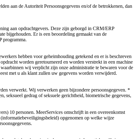
melden aan de Autoriteit Persoonsgegevens en/of de betrokkenen, dan
erlening aan opdrachtgevers. Deze zijn geborgd in CRM/ERP
te bijgehouden. Er is een beoordeling gemaakt van de
RP programma.
werkers hebben voor geheimhouding getekend en er is beschreven
 opdracht worden geretourneerd en worden verstrekt in een machine
waarbinnen wij verplicht zijn onze administratie te bewaren voor de
weest met u als klant zullen uw gegevens worden verwijderd.
orden verwerkt. Wij verwerken geen bijzondere persoonsgegeven. *
en, seksueel gedrag of seksuele gerichtheid, biometrische gegevens,
vers) 10 personen. MeerServices omschrijft in een overeenkomst
d (informatiebeveiligingsbeleid) opgenomen op welke wijze
persoonsgegevens.