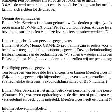
Autoriteit Persoonsgegevens en/of de betrokkenen te melden.
3.4 Als de werknemer het niet eens is met de beslissing van het meld
kan hij zich richten tot de directie.
Organisatie en middelen
Binnen MeerServices is in kaart gebracht welke derden partijen (zoa
programma MSWMenuX onder Per.Factuur Contracten. Al deze leveranc
beveiligingsmaatregelen van deze leveranciers en subverwerkers. 
Limitering gebruik van persoonsgegegevens
Binnen het MSWMenuX CRM/ERP programma zijn er regels voor wie e
beleid wie toegang heeft tot persoonsgegevens. Deze geheimhouding
leesbaar formaat aan de opdrachtgever. Wij zullen uw gegevens zeven
Belastingdienst. Na afloop van deze periode zullen wij uw persoonsge
Beveiliging persoonsgegevens
Ten behoeven van bepaalde leveranciers is er binnen MeerServices i
(Bijzondere gegevens zijn bijvoorbeeld gegevens over gezondheid, gelo
strafrechtelijke gegevens, vakbondslidmaatschap of BSN nummer)
Binnen MeerServices is het aantal betrokken personen over wie perso
(Contract+Nr.) waarvoor opdrachtgevers de diensten of producten van
versleuteling en back-up is ingesteld. MeerServices heeft een dienst 
Informatiebeveiligingsbeleid