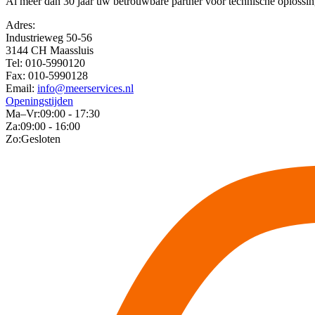
Al meer dan 30 jaar uw betrouwbare partner voor technische oplossing
Adres:
Industrieweg 50-56
3144 CH Maassluis
Tel:
010-5990120
Fax:
010-5990128
Email:
info@meerservices.nl
Openingstijden
Ma–Vr:
09:00 - 17:30
Za:
09:00 - 16:00
Zo:
Gesloten