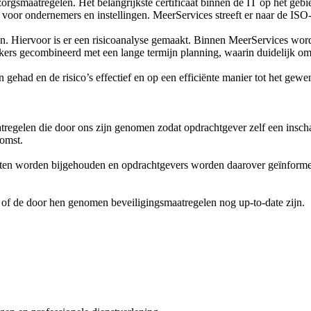
orzorgsmaatregelen. Het belangrijkste certificaat binnen de IT op het ge
oor ondernemers en instellingen. MeerServices streeft er naar de ISO-ce
. Hiervoor is er een risicoanalyse gemaakt. Binnen MeerServices word
kers gecombineerd met een lange termijn planning, waarin duidelijk o
 gehad en de risico’s effectief en op een efficiënte manier tot het ge
regelen die door ons zijn genomen zodat opdrachtgever zelf een inscha
omst.
identen worden bijgehouden en opdrachtgevers worden daarover geïnfor
 of de door hen genomen beveiligingsmaatregelen nog up-to-date zijn.