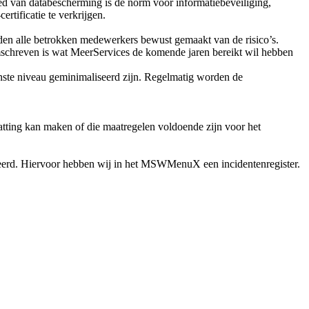
bied van databescherming is de norm voor informatiebeveiliging,
rtificatie te verkrijgen.
en alle betrokken medewerkers bewust gemaakt van de risico’s.
mschreven is wat MeerServices de komende jaren bereikt wil hebben
wenste niveau geminimaliseerd zijn. Regelmatig worden de
tting kan maken of die maatregelen voldoende zijn voor het
meerd. Hiervoor hebben wij in het MSWMenuX een incidentenregister.