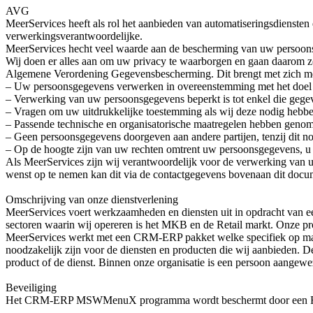
AVG
MeerServices heeft als rol het aanbieden van automatiseringsdiensten 
verwerkingsverantwoordelijke.
MeerServices hecht veel waarde aan de bescherming van uw persoonsg
Wij doen er alles aan om uw privacy te waarborgen en gaan daarom zo
Algemene Verordening Gegevensbescherming. Dit brengt met zich mee 
– Uw persoonsgegevens verwerken in overeenstemming met het doel waa
– Verwerking van uw persoonsgegevens beperkt is tot enkel die gege
– Vragen om uw uitdrukkelijke toestemming als wij deze nodig hebb
– Passende technische en organisatorische maatregelen hebben geno
– Geen persoonsgegevens doorgeven aan andere partijen, tenzij dit nod
– Op de hoogte zijn van uw rechten omtrent uw persoonsgegevens, u h
Als MeerServices zijn wij verantwoordelijk voor de verwerking van u
wenst op te nemen kan dit via de contactgegevens bovenaan dit docu
Omschrijving van onze dienstverlening
MeerServices voert werkzaamheden en diensten uit in opdracht van e
sectoren waarin wij opereren is het MKB en de Retail markt. Onze p
MeerServices werkt met een CRM-ERP pakket welke specifiek op maat
noodzakelijk zijn voor de diensten en producten die wij aanbieden. De
product of de dienst. Binnen onze organisatie is een persoon aangewe
Beveiliging
Het CRM-ERP MSWMenuX programma wordt beschermt door een Firew