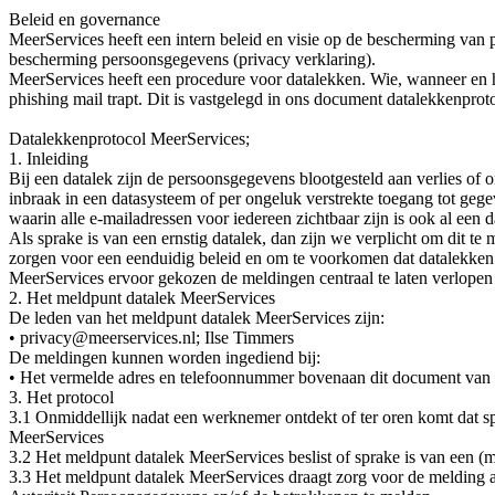
Beleid en governance
MeerServices heeft een intern beleid en visie op de bescherming van 
bescherming persoonsgegevens (privacy verklaring).
MeerServices heeft een procedure voor datalekken. Wie, wanneer en hoe
phishing mail trapt. Dit is vastgelegd in ons document datalekkenprot
Datalekkenprotocol MeerServices;
1. Inleiding
Bij een datalek zijn de persoonsgegevens blootgesteld aan verlies o
inbraak in een datasysteem of per ongeluk verstrekte toegang tot ge
waarin alle e-mailadressen voor iedereen zichtbaar zijn is ook al een d
Als sprake is van een ernstig datalek, dan zijn we verplicht om dit
zorgen voor een eenduidig beleid en om te voorkomen dat datalekken
MeerServices ervoor gekozen de meldingen centraal te laten verlopen
2. Het meldpunt datalek MeerServices
De leden van het meldpunt datalek MeerServices zijn:
• privacy@meerservices.nl; Ilse Timmers
De meldingen kunnen worden ingediend bij:
• Het vermelde adres en telefoonnummer bovenaan dit document van 
3. Het protocol
3.1 Onmiddellijk nadat een werknemer ontdekt of ter oren komt dat s
MeerServices
3.2 Het meldpunt datalek MeerServices beslist of sprake is van een (m
3.3 Het meldpunt datalek MeerServices draagt zorg voor de melding a