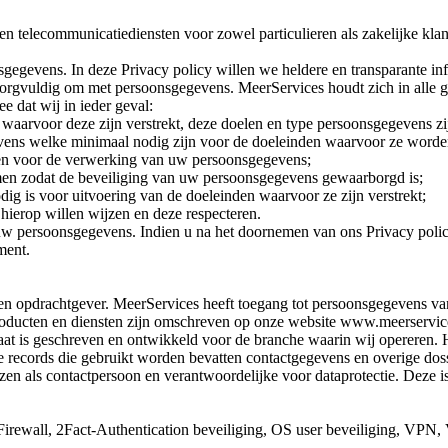
en telecommunicatiediensten voor zowel particulieren als zakelijke klan
egevens. In deze Privacy policy willen we heldere en transparante i
rgvuldig om met persoonsgegevens. MeerServices houdt zich in alle ge
dat wij in ieder geval:
rvoor deze zijn verstrekt, deze doelen en type persoonsgegevens zijn
vens welke minimaal nodig zijn voor de doeleinden waarvoor ze worde
en voor de verwerking van uw persoonsgegevens;
men zodat de beveiliging van uw persoonsgegevens gewaarborgd is;
ig is voor uitvoering van de doeleinden waarvoor ze zijn verstrekt;
ierop willen wijzen en deze respecteren.
w persoonsgegevens. Indien u na het doornemen van ons Privacy policy,
ment.
en opdrachtgever. MeerServices heeft toegang tot persoonsgegevens va
roducten en diensten zijn omschreven op onze website www.meerservic
 is geschreven en ontwikkeld voor de branche waarin wij opereren. H
 records die gebruikt worden bevatten contactgegevens en overige dossi
zen als contactpersoon en verantwoordelijke voor dataprotectie. Deze is
all, 2Fact-Authentication beveiliging, OS user beveiliging, VPN,