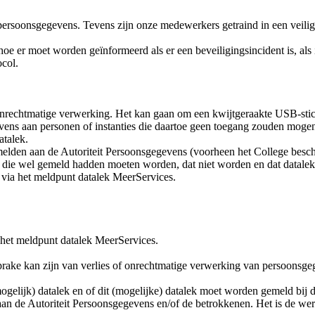
persoonsgegevens. Tevens zijn onze medewerkers getraind in een veilig
 er moet worden geïnformeerd als er een beveiligingsincident is, als ie
ocol.
f onrechtmatige verwerking. Het kan gaan om een kwijtgeraakte USB-st
gevens aan personen of instanties die daartoe geen toegang zouden mog
atalek.
 te melden aan de Autoriteit Persoonsgegevens (voorheen het College b
 die wel gemeld hadden moeten worden, dat niet worden en dat datalek
 via het meldpunt datalek MeerServices.
het meldpunt datalek MeerServices.
prake kan zijn van verlies of onrechtmatige verwerking van persoonsge
ogelijk) datalek en of dit (mogelijke) datalek moet worden gemeld bij 
an de Autoriteit Persoonsgegevens en/of de betrokkenen. Het is de werk