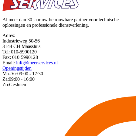
Al meer dan 30 jaar uw betrouwbare partner voor technische
oplossingen en professionele dienstverlening.
Adres:
Industrieweg 50-56
3144 CH Maassluis
Tel:
010-5990120
Fax:
010-5990128
Email:
info@meerservices.nl
Openingstijden
Ma–Vr:
09:00 - 17:30
Za:
09:00 - 16:00
Zo:
Gesloten