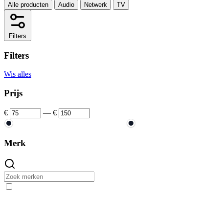
Alle producten
Audio
Netwerk
TV
Filters
Filters
Wis alles
Prijs
€
—
€
Merk