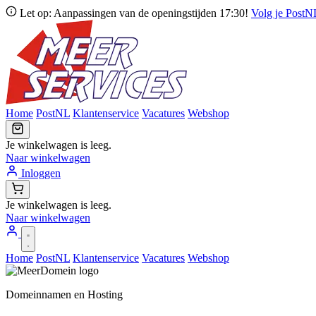
Let op: Aanpassingen van de openingstijden 17:30!
Volg je Post
Home
PostNL
Klantenservice
Vacatures
Webshop
Je winkelwagen is leeg.
Naar winkelwagen
Inloggen
Je winkelwagen is leeg.
Naar winkelwagen
Home
PostNL
Klantenservice
Vacatures
Webshop
Domeinnamen en Hosting