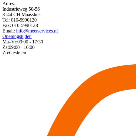
Adres:
Industrieweg 50-56
3144 CH Maassluis
Tel:
010-5990120
Fax:
010-5990128
Email:
info@meerservices.nl
Openingstijden
Ma–Vr:
09:00 - 17:30
Za:
09:00 - 16:00
Zo:
Gesloten