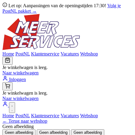
Let op: Aanpassingen van de openingstijden 17:30!
Volg je
PostNL pakket →
Home
PostNL
Klantenservice
Vacatures
Webshop
Je winkelwagen is leeg.
Naar winkelwagen
Inloggen
Je winkelwagen is leeg.
Naar winkelwagen
Home
PostNL
Klantenservice
Vacatures
Webshop
← Terug naar webshop
Geen afbeelding
Geen afbeelding
Geen afbeelding
Geen afbeelding