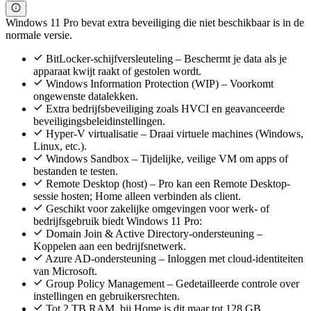
Windows 11 Pro bevat extra beveiliging die niet beschikbaar is in de
normale versie.
BitLocker-schijfversleuteling – Beschermt je data als je
apparaat kwijt raakt of gestolen wordt.
Windows Information Protection (WIP) – Voorkomt
ongewenste datalekken.
Extra bedrijfsbeveiliging zoals HVCI en geavanceerde
beveiligingsbeleidinstellingen.
Hyper-V virtualisatie – Draai virtuele machines (Windows,
Linux, etc.).
Windows Sandbox – Tijdelijke, veilige VM om apps of
bestanden te testen.
Remote Desktop (host) – Pro kan een Remote Desktop-
sessie hosten; Home alleen verbinden als client.
Geschikt voor zakelijke omgevingen voor werk- of
bedrijfsgebruik biedt Windows 11 Pro:
Domain Join & Active Directory-ondersteuning –
Koppelen aan een bedrijfsnetwerk.
Azure AD-ondersteuning – Inloggen met cloud-identiteiten
van Microsoft.
Group Policy Management – Gedetailleerde controle over
instellingen en gebruikersrechten.
Tot 2 TB RAM, bij Home is dit maar tot 128 GB.