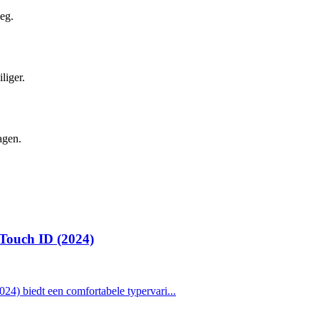
leg.
liger.
agen.
Touch ID (2024)
4) biedt een comfortabele typervari...