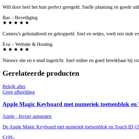
Wifi door heel het huis perfect geregeld. Snelle plaatsing en goede uit
Bas
– Beveiliging
Camera’s geïnstalleerd en gekoppeld. Snel en netjes, voelt een stuk vei
Eva
– Website & Hosting
Nieuwe site en e-mail ingericht. Snel online en goed bereikbaar bij vr
Gerelateerde producten
Bekijk alles
Geen afbeelding
Apple Magic Keyboard met numeriek toetsenblok en 
Apple · Invoer apparaten
De Apple Magic Keyboard met numeriek toetsenblok en Touch ID (202
€199,-