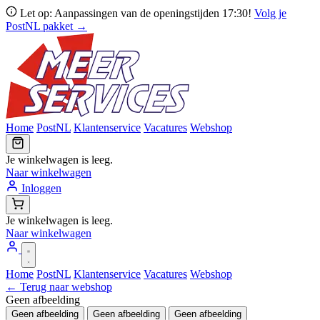
Let op: Aanpassingen van de openingstijden 17:30!
Volg je
PostNL pakket →
Home
PostNL
Klantenservice
Vacatures
Webshop
Je winkelwagen is leeg.
Naar winkelwagen
Inloggen
Je winkelwagen is leeg.
Naar winkelwagen
Home
PostNL
Klantenservice
Vacatures
Webshop
← Terug naar webshop
Geen afbeelding
Geen afbeelding
Geen afbeelding
Geen afbeelding