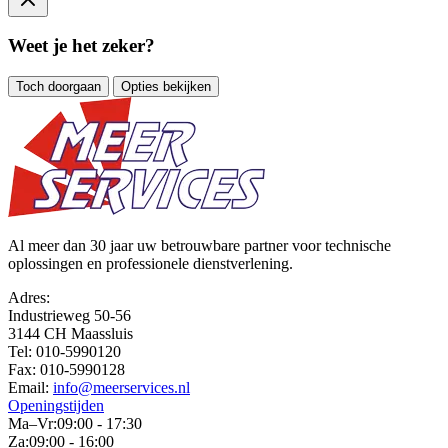
Weet je het zeker?
Toch doorgaan
Opties bekijken
Al meer dan 30 jaar uw betrouwbare partner voor technische
oplossingen en professionele dienstverlening.
Adres:
Industrieweg 50-56
3144 CH Maassluis
Tel:
010-5990120
Fax:
010-5990128
Email:
info@meerservices.nl
Openingstijden
Ma–Vr:
09:00 - 17:30
Za:
09:00 - 16:00