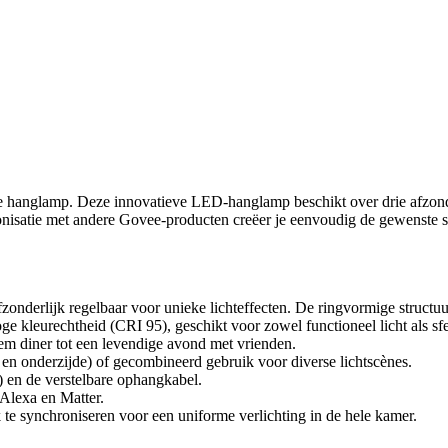
le hanglamp. Deze innovatieve LED-hanglamp beschikt over drie afzond
onisatie met andere Govee-producten creëer je eenvoudig de gewenste s
fzonderlijk regelbaar voor unieke lichteffecten. De ringvormige structu
e kleurechtheid (CRI 95), geschikt voor zowel functioneel licht als sfe
iem diner tot een levendige avond met vrienden.
 en onderzijde) of gecombineerd gebruik voor diverse lichtscènes.
) en de verstelbare ophangkabel.
 Alexa en Matter.
e synchroniseren voor een uniforme verlichting in de hele kamer.