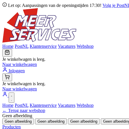
Let op: Aanpassingen van de openingstijden 17:30!
Volg je Post
Home
PostNL
Klantenservice
Vacatures
Webshop
Je winkelwagen is leeg.
Naar winkelwagen
Inloggen
Je winkelwagen is leeg.
Naar winkelwagen
Home
PostNL
Klantenservice
Vacatures
Webshop
← Terug naar webshop
Geen afbeelding
Geen afbeelding
Geen afbeelding
Geen afbeelding
Geen afbeeldin
Producten