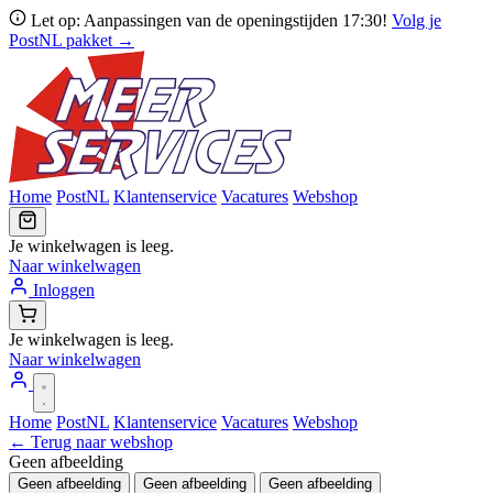
Let op: Aanpassingen van de openingstijden 17:30!
Volg je
PostNL pakket →
Home
PostNL
Klantenservice
Vacatures
Webshop
Je winkelwagen is leeg.
Naar winkelwagen
Inloggen
Je winkelwagen is leeg.
Naar winkelwagen
Home
PostNL
Klantenservice
Vacatures
Webshop
← Terug naar webshop
Geen afbeelding
Geen afbeelding
Geen afbeelding
Geen afbeelding