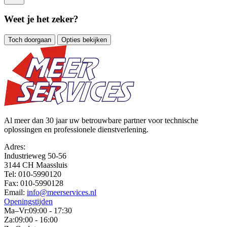
Weet je het zeker?
Toch doorgaan
Opties bekijken
Al meer dan 30 jaar uw betrouwbare partner voor technische
oplossingen en professionele dienstverlening.
Adres:
Industrieweg 50-56
3144 CH Maassluis
Tel:
010-5990120
Fax:
010-5990128
Email:
info@meerservices.nl
Openingstijden
Ma–Vr:
09:00 - 17:30
Za:
09:00 - 16:00