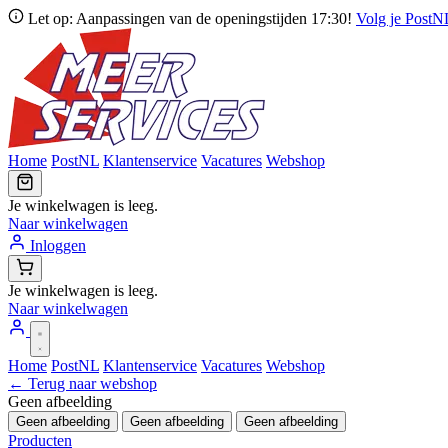
Let op: Aanpassingen van de openingstijden 17:30!
Volg je Post
Home
PostNL
Klantenservice
Vacatures
Webshop
Je winkelwagen is leeg.
Naar winkelwagen
Inloggen
Je winkelwagen is leeg.
Naar winkelwagen
Home
PostNL
Klantenservice
Vacatures
Webshop
← Terug naar webshop
Geen afbeelding
Geen afbeelding
Geen afbeelding
Geen afbeelding
Producten