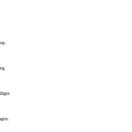
.
top.
leg.
liger.
agen.