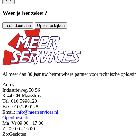
Weet je het zeker?
Toch doorgaan
Opties bekijken
Al meer dan 30 jaar uw betrouwbare partner voor technische oplossing
Adres:
Industrieweg 50-56
3144 CH Maassluis
Tel:
010-5990120
Fax:
010-5990128
Email:
info@meerservices.nl
Openingstijden
Ma–Vr:
09:00 - 17:30
Za:
09:00 - 16:00
Zo:
Gesloten