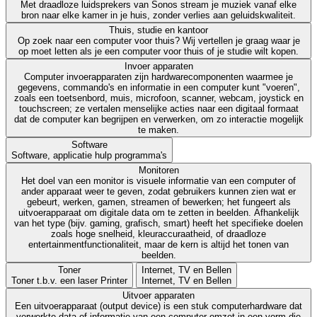
Met draadloze luidsprekers van Sonos stream je muziek vanaf elke
bron naar elke kamer in je huis, zonder verlies aan geluidskwaliteit.
Thuis, studie en kantoor
Op zoek naar een computer voor thuis? Wij vertellen je graag waar je
op moet letten als je een computer voor thuis of je studie wilt kopen.
Invoer apparaten
Computer invoerapparaten zijn hardwarecomponenten waarmee je
gegevens, commando's en informatie in een computer kunt "voeren",
zoals een toetsenbord, muis, microfoon, scanner, webcam, joystick en
touchscreen; ze vertalen menselijke acties naar een digitaal formaat
dat de computer kan begrijpen en verwerken, om zo interactie mogelijk
te maken.
Software
Software, applicatie hulp programma's
Monitoren
Het doel van een monitor is visuele informatie van een computer of
ander apparaat weer te geven, zodat gebruikers kunnen zien wat er
gebeurt, werken, gamen, streamen of bewerken; het fungeert als
uitvoerapparaat om digitale data om te zetten in beelden. Afhankelijk
van het type (bijv. gaming, grafisch, smart) heeft het specifieke doelen
zoals hoge snelheid, kleuraccuraatheid, of draadloze
entertainmentfunctionaliteit, maar de kern is altijd het tonen van
beelden.
Toner
Internet, TV en Bellen
Toner t.b.v. een laser Printer
Internet, TV en Bellen
Uitvoer apparaten
Een uitvoerapparaat (output device) is een stuk computerhardware dat
verwerkte data of informatie van een computer omzet in een vorm die