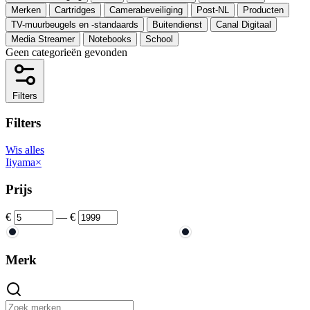
Merken
Cartridges
Camerabeveiliging
Post-NL
Producten
TV-muurbeugels en -standaards
Buitendienst
Canal Digitaal
Media Streamer
Notebooks
School
Geen categorieën gevonden
Filters
Filters
Wis alles
Iiyama
×
Prijs
€
—
€
Merk