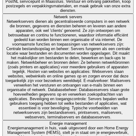
PostNL servicepunt in Maassluis. Verstuur en ontvang pakketten, koop
postzegels en verpakkingsmaterialen, en maak gebruik van onze extra
diensten.
Netwerk servers
Netwerkservers dienen als gecentraliseerde computers in een netwerk
die bronnen, gegevens en diensten beheren en leveren aan andere
apparaten, ook wel 'clients' genoemd. Ze zijn ontworpen om
betrouwbaar en continu te functioneren, waardoor informatie efficiënt
gedeeld kan worden binnen een organisatie of via internet. De
voornaamste functies en toepassingen van netwerkservers zijn:
Centrale bestandsopslag en beheer: Servers fungeren als een centrale
locatie waar bestanden en documenten worden opgeslagen. Dit maakt
het makkelijker om bestanden te delen, bewerken en back-ups te
maken. Netwerkbeheer en bronnen delen: Ze beheren netwerkbronnen
(zoals printers en applicaties) voor meerdere gebruikers of apparaten
tegelijk. Hosten van websites en applicaties: Webservers slaan
websites, webwinkels en online games op en zorgen ervoor dat deze
toegankelijk zijn voor bezoekers wereldwijd. E-mailverkeer: Mailservers
verwerken het versturen en ontvangen van e-mails binnen een
organisatie of netwerk. Databasebeheer: Databaseservers slaan grote
hoeveelheden gegevens op en verwerken zoekopdrachten van
applicaties. Beveiliging en toegangscontrole: Servers bepalen welke
gebruikers toegang hebben tot welke bestanden of applicaties, wat
essentieel is voor beveiliging. Typische voorbeelden van
netwerkservers zijn bestandservers, printservers, mailservers,
webservers, terminalservers en databaseservers.
Energie management
Energiemanagement in huis, vaak uitgevoerd door een Home Energy
Management System (HEMS), stelt je in staat om je energieverbruik,