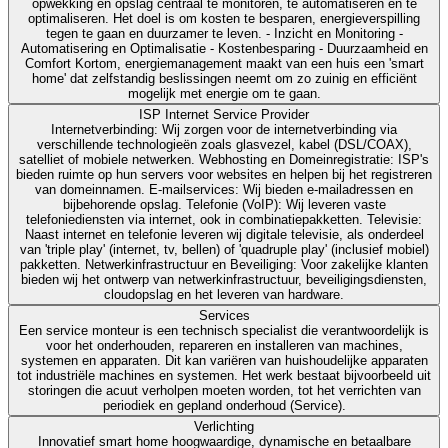
opwekking en opslag centraal te monitoren, te automatiseren en te
optimaliseren. Het doel is om kosten te besparen, energieverspilling
tegen te gaan en duurzamer te leven. - Inzicht en Monitoring -
Automatisering en Optimalisatie - Kostenbesparing - Duurzaamheid en
Comfort Kortom, energiemanagement maakt van een huis een 'smart
home' dat zelfstandig beslissingen neemt om zo zuinig en efficiënt
mogelijk met energie om te gaan.
ISP Internet Service Provider
Internetverbinding: Wij zorgen voor de internetverbinding via
verschillende technologieën zoals glasvezel, kabel (DSL/COAX),
satelliet of mobiele netwerken. Webhosting en Domeinregistratie: ISP's
bieden ruimte op hun servers voor websites en helpen bij het registreren
van domeinnamen. E-mailservices: Wij bieden e-mailadressen en
bijbehorende opslag. Telefonie (VoIP): Wij leveren vaste
telefoniediensten via internet, ook in combinatiepakketten. Televisie:
Naast internet en telefonie leveren wij digitale televisie, als onderdeel
van 'triple play' (internet, tv, bellen) of 'quadruple play' (inclusief mobiel)
pakketten. Netwerkinfrastructuur en Beveiliging: Voor zakelijke klanten
bieden wij het ontwerp van netwerkinfrastructuur, beveiligingsdiensten,
cloudopslag en het leveren van hardware.
Services
Een service monteur is een technisch specialist die verantwoordelijk is
voor het onderhouden, repareren en installeren van machines,
systemen en apparaten. Dit kan variëren van huishoudelijke apparaten
tot industriële machines en systemen. Het werk bestaat bijvoorbeeld uit
storingen die acuut verholpen moeten worden, tot het verrichten van
periodiek en gepland onderhoud (Service).
Verlichting
Innovatief smart home hoogwaardige, dynamische en betaalbare