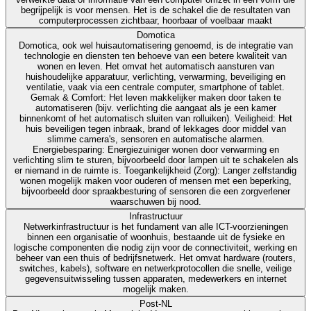
begrijpelijk is voor mensen. Het is de schakel die de resultaten van
computerprocessen zichtbaar, hoorbaar of voelbaar maakt
Domotica
Domotica, ook wel huisautomatisering genoemd, is de integratie van
technologie en diensten ten behoeve van een betere kwaliteit van
wonen en leven. Het omvat het automatisch aansturen van
huishoudelijke apparatuur, verlichting, verwarming, beveiliging en
ventilatie, vaak via een centrale computer, smartphone of tablet.
Gemak & Comfort: Het leven makkelijker maken door taken te
automatiseren (bijv. verlichting die aangaat als je een kamer
binnenkomt of het automatisch sluiten van rolluiken). Veiligheid: Het
huis beveiligen tegen inbraak, brand of lekkages door middel van
slimme camera's, sensoren en automatische alarmen.
Energiebesparing: Energiezuiniger wonen door verwarming en
verlichting slim te sturen, bijvoorbeeld door lampen uit te schakelen als
er niemand in de ruimte is. Toegankelijkheid (Zorg): Langer zelfstandig
wonen mogelijk maken voor ouderen of mensen met een beperking,
bijvoorbeeld door spraakbesturing of sensoren die een zorgverlener
waarschuwen bij nood.
Infrastructuur
Netwerkinfrastructuur is het fundament van alle ICT-voorzieningen
binnen een organisatie of woonhuis, bestaande uit de fysieke en
logische componenten die nodig zijn voor de connectiviteit, werking en
beheer van een thuis of bedrijfsnetwerk. Het omvat hardware (routers,
switches, kabels), software en netwerkprotocollen die snelle, veilige
gegevensuitwisseling tussen apparaten, medewerkers en internet
mogelijk maken.
Post-NL