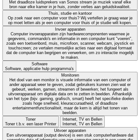
Met draadloze luidsprekers van Sonos stream je muziek vanaf elke
bron naar elke kamer in je huis, zonder verlies aan geluidskwaliteit.
Thuis, studie en kantoor
Op zoek naar een computer voor thuis? Wij vertellen je graag waar je
op moet letten als je een computer voor thuis of je studie wilt kopen.
Invoer apparaten
Computer invoerapparaten zijn hardwarecomponenten waarmee je
gegevens, commando's en informatie in een computer kunt "voeren",
zoals een toetsenbord, muis, microfoon, scanner, webcam, joystick en
touchscreen; ze vertalen menselijke acties naar een digitaal formaat
dat de computer kan begrijpen en verwerken, om zo interactie mogelijk
te maken.
Software
Software, applicatie hulp programma's
Monitoren
Het doel van een monitor is visuele informatie van een computer of
ander apparaat weer te geven, zodat gebruikers kunnen zien wat er
gebeurt, werken, gamen, streamen of bewerken; het fungeert als
uitvoerapparaat om digitale data om te zetten in beelden. Afhankelijk
van het type (bijv. gaming, grafisch, smart) heeft het specifieke doelen
zoals hoge snelheid, kleuraccuraatheid, of draadloze
entertainmentfunctionaliteit, maar de kern is altijd het tonen van
beelden.
Toner
Internet, TV en Bellen
Toner t.b.v. een laser Printer
Internet, TV en Bellen
Uitvoer apparaten
Een uitvoerapparaat (output device) is een stuk computerhardware dat
verwerkte data of informatie van een computer omzet in een vorm die