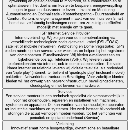
opwekking en opslag centraal te monitoren, te automatiseren en te
optimaliseren. Het doel is om kosten te besparen, energieverspilling
tegen te gaan en duurzamer te leven. - Inzicht en Monitoring -
Automatisering en Optimalisatie - Kostenbesparing - Duurzaamheid en
Comfort Kortom, energiemanagement maakt van een huis een 'smart
home' dat zelfstandig beslissingen neemt om zo zuinig en efficiënt
mogelijk met energie om te gaan.
ISP Internet Service Provider
Internetverbinding: Wij zorgen voor de internetverbinding via
verschillende technologieën zoals glasvezel, kabel (DSL/COAX),
satelliet of mobiele netwerken. Webhosting en Domeinregistratie: ISP's
bieden ruimte op hun servers voor websites en helpen bij het registreren
van domeinnamen. E-mailservices: Wij bieden e-mailadressen en
bijbehorende opslag. Telefonie (VoIP): Wij leveren vaste
telefoniediensten via internet, ook in combinatiepakketten. Televisie:
Naast internet en telefonie leveren wij digitale televisie, als onderdeel
van 'triple play' (internet, tv, bellen) of 'quadruple play' (inclusief mobiel)
pakketten. Netwerkinfrastructuur en Beveiliging: Voor zakelijke klanten
bieden wij het ontwerp van netwerkinfrastructuur, beveiligingsdiensten,
cloudopslag en het leveren van hardware.
Services
Een service monteur is een technisch specialist die verantwoordelijk is
voor het onderhouden, repareren en installeren van machines,
systemen en apparaten. Dit kan variëren van huishoudelijke apparaten
tot industriële machines en systemen. Het werk bestaat bijvoorbeeld uit
storingen die acuut verholpen moeten worden, tot het verrichten van
periodiek en gepland onderhoud (Service).
Verlichting
Innovatief smart home hoogwaardige, dynamische en betaalbare