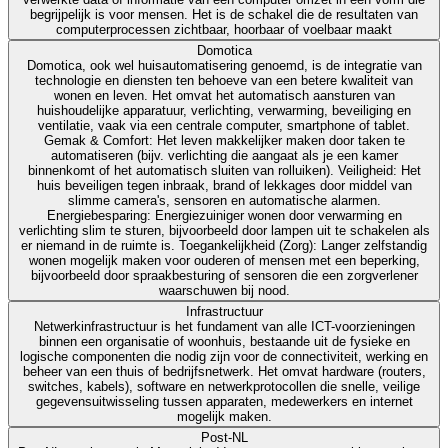
begrijpelijk is voor mensen. Het is de schakel die de resultaten van
computerprocessen zichtbaar, hoorbaar of voelbaar maakt
Domotica
Domotica, ook wel huisautomatisering genoemd, is de integratie van
technologie en diensten ten behoeve van een betere kwaliteit van
wonen en leven. Het omvat het automatisch aansturen van
huishoudelijke apparatuur, verlichting, verwarming, beveiliging en
ventilatie, vaak via een centrale computer, smartphone of tablet.
Gemak & Comfort: Het leven makkelijker maken door taken te
automatiseren (bijv. verlichting die aangaat als je een kamer
binnenkomt of het automatisch sluiten van rolluiken). Veiligheid: Het
huis beveiligen tegen inbraak, brand of lekkages door middel van
slimme camera's, sensoren en automatische alarmen.
Energiebesparing: Energiezuiniger wonen door verwarming en
verlichting slim te sturen, bijvoorbeeld door lampen uit te schakelen als
er niemand in de ruimte is. Toegankelijkheid (Zorg): Langer zelfstandig
wonen mogelijk maken voor ouderen of mensen met een beperking,
bijvoorbeeld door spraakbesturing of sensoren die een zorgverlener
waarschuwen bij nood.
Infrastructuur
Netwerkinfrastructuur is het fundament van alle ICT-voorzieningen
binnen een organisatie of woonhuis, bestaande uit de fysieke en
logische componenten die nodig zijn voor de connectiviteit, werking en
beheer van een thuis of bedrijfsnetwerk. Het omvat hardware (routers,
switches, kabels), software en netwerkprotocollen die snelle, veilige
gegevensuitwisseling tussen apparaten, medewerkers en internet
mogelijk maken.
Post-NL