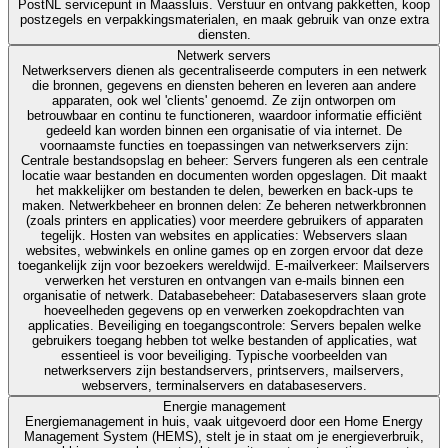
PostNL servicepunt in Maassluis. Verstuur en ontvang pakketten, koop
postzegels en verpakkingsmaterialen, en maak gebruik van onze extra
diensten.
Netwerk servers
Netwerkservers dienen als gecentraliseerde computers in een netwerk
die bronnen, gegevens en diensten beheren en leveren aan andere
apparaten, ook wel 'clients' genoemd. Ze zijn ontworpen om
betrouwbaar en continu te functioneren, waardoor informatie efficiënt
gedeeld kan worden binnen een organisatie of via internet. De
voornaamste functies en toepassingen van netwerkservers zijn:
Centrale bestandsopslag en beheer: Servers fungeren als een centrale
locatie waar bestanden en documenten worden opgeslagen. Dit maakt
het makkelijker om bestanden te delen, bewerken en back-ups te
maken. Netwerkbeheer en bronnen delen: Ze beheren netwerkbronnen
(zoals printers en applicaties) voor meerdere gebruikers of apparaten
tegelijk. Hosten van websites en applicaties: Webservers slaan
websites, webwinkels en online games op en zorgen ervoor dat deze
toegankelijk zijn voor bezoekers wereldwijd. E-mailverkeer: Mailservers
verwerken het versturen en ontvangen van e-mails binnen een
organisatie of netwerk. Databasebeheer: Databaseservers slaan grote
hoeveelheden gegevens op en verwerken zoekopdrachten van
applicaties. Beveiliging en toegangscontrole: Servers bepalen welke
gebruikers toegang hebben tot welke bestanden of applicaties, wat
essentieel is voor beveiliging. Typische voorbeelden van
netwerkservers zijn bestandservers, printservers, mailservers,
webservers, terminalservers en databaseservers.
Energie management
Energiemanagement in huis, vaak uitgevoerd door een Home Energy
Management System (HEMS), stelt je in staat om je energieverbruik,