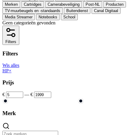
Merken
Cartridges
Camerabeveiliging
Post-NL
Producten
TV-muurbeugels en -standaards
Buitendienst
Canal Digitaal
Media Streamer
Notebooks
School
Geen categorieën gevonden
Filters
Filters
Wis alles
HP
×
Prijs
€
—
€
Merk