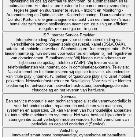
opwekking en opslag centraal te monitoren, te automatiseren en te
optimaliseren. Het doel is om kosten te besparen, energieverspilling
tegen te gaan en duurzamer te leven. - Inzicht en Monitoring -
Automatisering en Optimalisatie - Kostenbesparing - Duurzaamheid en
Comfort Kortom, energiemanagement maakt van een huis een 'smart
home' dat zelfstandig beslissingen neemt om zo zuinig en efficiënt
mogelijk met energie om te gaan.
ISP Internet Service Provider
Internetverbinding: Wij zorgen voor de internetverbinding via
verschillende technologieën zoals glasvezel, kabel (DSL/COAX),
satelliet of mobiele netwerken. Webhosting en Domeinregistratie: ISP's
bieden ruimte op hun servers voor websites en helpen bij het registreren
van domeinnamen. E-mailservices: Wij bieden e-mailadressen en
bijbehorende opslag. Telefonie (VoIP): Wij leveren vaste
telefoniediensten via internet, ook in combinatiepakketten. Televisie:
Naast internet en telefonie leveren wij digitale televisie, als onderdeel
van 'triple play' (internet, tv, bellen) of 'quadruple play' (inclusief mobiel)
pakketten. Netwerkinfrastructuur en Beveiliging: Voor zakelijke klanten
bieden wij het ontwerp van netwerkinfrastructuur, beveiligingsdiensten,
cloudopslag en het leveren van hardware.
Services
Een service monteur is een technisch specialist die verantwoordelijk is
voor het onderhouden, repareren en installeren van machines,
systemen en apparaten. Dit kan variëren van huishoudelijke apparaten
tot industriële machines en systemen. Het werk bestaat bijvoorbeeld uit
storingen die acuut verholpen moeten worden, tot het verrichten van
periodiek en gepland onderhoud (Service).
Verlichting
Innovatief smart home hoogwaardige, dynamische en betaalbare