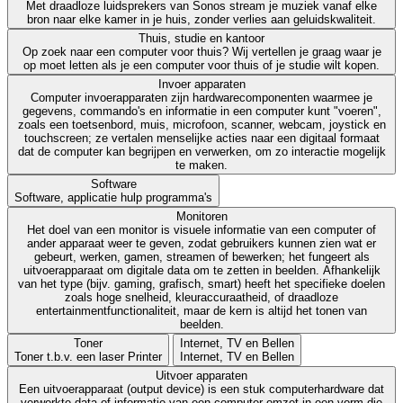
Met draadloze luidsprekers van Sonos stream je muziek vanaf elke
bron naar elke kamer in je huis, zonder verlies aan geluidskwaliteit.
Thuis, studie en kantoor
Op zoek naar een computer voor thuis? Wij vertellen je graag waar je
op moet letten als je een computer voor thuis of je studie wilt kopen.
Invoer apparaten
Computer invoerapparaten zijn hardwarecomponenten waarmee je
gegevens, commando's en informatie in een computer kunt "voeren",
zoals een toetsenbord, muis, microfoon, scanner, webcam, joystick en
touchscreen; ze vertalen menselijke acties naar een digitaal formaat
dat de computer kan begrijpen en verwerken, om zo interactie mogelijk
te maken.
Software
Software, applicatie hulp programma's
Monitoren
Het doel van een monitor is visuele informatie van een computer of
ander apparaat weer te geven, zodat gebruikers kunnen zien wat er
gebeurt, werken, gamen, streamen of bewerken; het fungeert als
uitvoerapparaat om digitale data om te zetten in beelden. Afhankelijk
van het type (bijv. gaming, grafisch, smart) heeft het specifieke doelen
zoals hoge snelheid, kleuraccuraatheid, of draadloze
entertainmentfunctionaliteit, maar de kern is altijd het tonen van
beelden.
Toner
Internet, TV en Bellen
Toner t.b.v. een laser Printer
Internet, TV en Bellen
Uitvoer apparaten
Een uitvoerapparaat (output device) is een stuk computerhardware dat
verwerkte data of informatie van een computer omzet in een vorm die