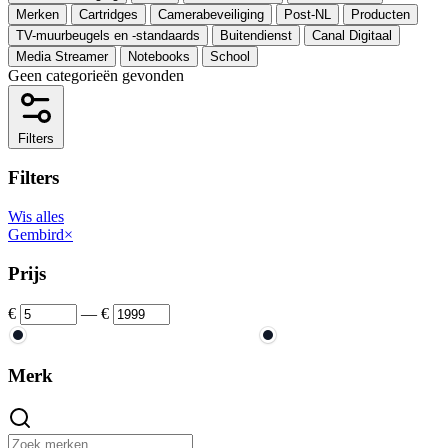
Merken
Cartridges
Camerabeveiliging
Post-NL
Producten
TV-muurbeugels en -standaards
Buitendienst
Canal Digitaal
Media Streamer
Notebooks
School
Geen categorieën gevonden
Filters
Filters
Wis alles
Gembird
×
Prijs
€
—
€
Merk