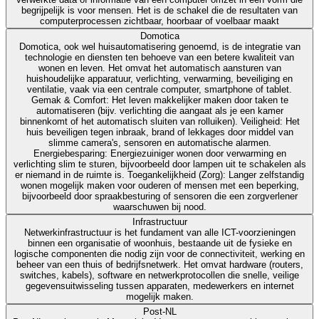
begrijpelijk is voor mensen. Het is de schakel die de resultaten van
computerprocessen zichtbaar, hoorbaar of voelbaar maakt
Domotica
Domotica, ook wel huisautomatisering genoemd, is de integratie van
technologie en diensten ten behoeve van een betere kwaliteit van
wonen en leven. Het omvat het automatisch aansturen van
huishoudelijke apparatuur, verlichting, verwarming, beveiliging en
ventilatie, vaak via een centrale computer, smartphone of tablet.
Gemak & Comfort: Het leven makkelijker maken door taken te
automatiseren (bijv. verlichting die aangaat als je een kamer
binnenkomt of het automatisch sluiten van rolluiken). Veiligheid: Het
huis beveiligen tegen inbraak, brand of lekkages door middel van
slimme camera's, sensoren en automatische alarmen.
Energiebesparing: Energiezuiniger wonen door verwarming en
verlichting slim te sturen, bijvoorbeeld door lampen uit te schakelen als
er niemand in de ruimte is. Toegankelijkheid (Zorg): Langer zelfstandig
wonen mogelijk maken voor ouderen of mensen met een beperking,
bijvoorbeeld door spraakbesturing of sensoren die een zorgverlener
waarschuwen bij nood.
Infrastructuur
Netwerkinfrastructuur is het fundament van alle ICT-voorzieningen
binnen een organisatie of woonhuis, bestaande uit de fysieke en
logische componenten die nodig zijn voor de connectiviteit, werking en
beheer van een thuis of bedrijfsnetwerk. Het omvat hardware (routers,
switches, kabels), software en netwerkprotocollen die snelle, veilige
gegevensuitwisseling tussen apparaten, medewerkers en internet
mogelijk maken.
Post-NL