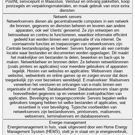
PostNL servicepunt in Maassluis. Verstuur en ontvang pakketten, koop
postzegels en verpakkingsmaterialen, en maak gebruik van onze extra
diensten.
Netwerk servers
Netwerkservers dienen als gecentraliseerde computers in een netwerk
die bronnen, gegevens en diensten beheren en leveren aan andere
apparaten, ook wel 'clients' genoemd. Ze zijn ontworpen om
betrouwbaar en continu te functioneren, waardoor informatie efficiënt
gedeeld kan worden binnen een organisatie of via internet. De
voornaamste functies en toepassingen van netwerkservers zijn:
Centrale bestandsopslag en beheer: Servers fungeren als een centrale
locatie waar bestanden en documenten worden opgeslagen. Dit maakt
het makkelijker om bestanden te delen, bewerken en back-ups te
maken. Netwerkbeheer en bronnen delen: Ze beheren netwerkbronnen
(zoals printers en applicaties) voor meerdere gebruikers of apparaten
tegelijk. Hosten van websites en applicaties: Webservers slaan
websites, webwinkels en online games op en zorgen ervoor dat deze
toegankelijk zijn voor bezoekers wereldwijd. E-mailverkeer: Mailservers
verwerken het versturen en ontvangen van e-mails binnen een
organisatie of netwerk. Databasebeheer: Databaseservers slaan grote
hoeveelheden gegevens op en verwerken zoekopdrachten van
applicaties. Beveiliging en toegangscontrole: Servers bepalen welke
gebruikers toegang hebben tot welke bestanden of applicaties, wat
essentieel is voor beveiliging. Typische voorbeelden van
netwerkservers zijn bestandservers, printservers, mailservers,
webservers, terminalservers en databaseservers.
Energie management
Energiemanagement in huis, vaak uitgevoerd door een Home Energy
Management System (HEMS), stelt je in staat om je energieverbruik,