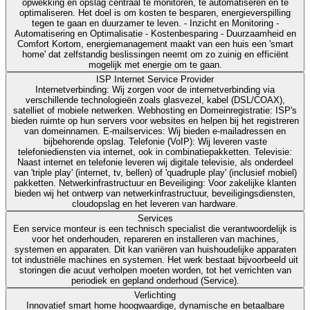
opwekking en opslag centraal te monitoren, te automatiseren en te
optimaliseren. Het doel is om kosten te besparen, energieverspilling
tegen te gaan en duurzamer te leven. - Inzicht en Monitoring -
Automatisering en Optimalisatie - Kostenbesparing - Duurzaamheid en
Comfort Kortom, energiemanagement maakt van een huis een 'smart
home' dat zelfstandig beslissingen neemt om zo zuinig en efficiënt
mogelijk met energie om te gaan.
ISP Internet Service Provider
Internetverbinding: Wij zorgen voor de internetverbinding via
verschillende technologieën zoals glasvezel, kabel (DSL/COAX),
satelliet of mobiele netwerken. Webhosting en Domeinregistratie: ISP's
bieden ruimte op hun servers voor websites en helpen bij het registreren
van domeinnamen. E-mailservices: Wij bieden e-mailadressen en
bijbehorende opslag. Telefonie (VoIP): Wij leveren vaste
telefoniediensten via internet, ook in combinatiepakketten. Televisie:
Naast internet en telefonie leveren wij digitale televisie, als onderdeel
van 'triple play' (internet, tv, bellen) of 'quadruple play' (inclusief mobiel)
pakketten. Netwerkinfrastructuur en Beveiliging: Voor zakelijke klanten
bieden wij het ontwerp van netwerkinfrastructuur, beveiligingsdiensten,
cloudopslag en het leveren van hardware.
Services
Een service monteur is een technisch specialist die verantwoordelijk is
voor het onderhouden, repareren en installeren van machines,
systemen en apparaten. Dit kan variëren van huishoudelijke apparaten
tot industriële machines en systemen. Het werk bestaat bijvoorbeeld uit
storingen die acuut verholpen moeten worden, tot het verrichten van
periodiek en gepland onderhoud (Service).
Verlichting
Innovatief smart home hoogwaardige, dynamische en betaalbare