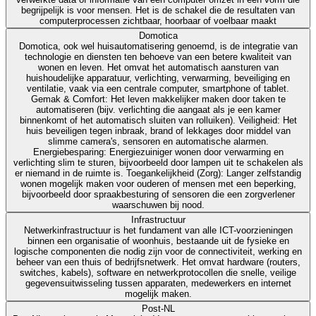
begrijpelijk is voor mensen. Het is de schakel die de resultaten van
computerprocessen zichtbaar, hoorbaar of voelbaar maakt
Domotica
Domotica, ook wel huisautomatisering genoemd, is de integratie van
technologie en diensten ten behoeve van een betere kwaliteit van
wonen en leven. Het omvat het automatisch aansturen van
huishoudelijke apparatuur, verlichting, verwarming, beveiliging en
ventilatie, vaak via een centrale computer, smartphone of tablet.
Gemak & Comfort: Het leven makkelijker maken door taken te
automatiseren (bijv. verlichting die aangaat als je een kamer
binnenkomt of het automatisch sluiten van rolluiken). Veiligheid: Het
huis beveiligen tegen inbraak, brand of lekkages door middel van
slimme camera's, sensoren en automatische alarmen.
Energiebesparing: Energiezuiniger wonen door verwarming en
verlichting slim te sturen, bijvoorbeeld door lampen uit te schakelen als
er niemand in de ruimte is. Toegankelijkheid (Zorg): Langer zelfstandig
wonen mogelijk maken voor ouderen of mensen met een beperking,
bijvoorbeeld door spraakbesturing of sensoren die een zorgverlener
waarschuwen bij nood.
Infrastructuur
Netwerkinfrastructuur is het fundament van alle ICT-voorzieningen
binnen een organisatie of woonhuis, bestaande uit de fysieke en
logische componenten die nodig zijn voor de connectiviteit, werking en
beheer van een thuis of bedrijfsnetwerk. Het omvat hardware (routers,
switches, kabels), software en netwerkprotocollen die snelle, veilige
gegevensuitwisseling tussen apparaten, medewerkers en internet
mogelijk maken.
Post-NL