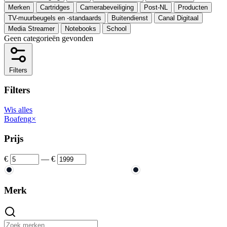
Merken
Cartridges
Camerabeveiliging
Post-NL
Producten
TV-muurbeugels en -standaards
Buitendienst
Canal Digitaal
Media Streamer
Notebooks
School
Geen categorieën gevonden
Filters
Filters
Wis alles
Boafeng
×
Prijs
€
—
€
Merk