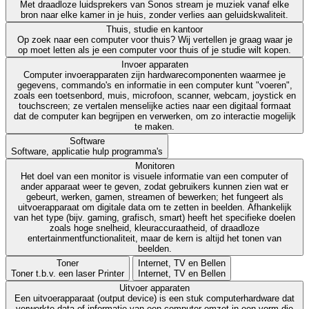
Met draadloze luidsprekers van Sonos stream je muziek vanaf elke
bron naar elke kamer in je huis, zonder verlies aan geluidskwaliteit.
Thuis, studie en kantoor
Op zoek naar een computer voor thuis? Wij vertellen je graag waar je
op moet letten als je een computer voor thuis of je studie wilt kopen.
Invoer apparaten
Computer invoerapparaten zijn hardwarecomponenten waarmee je
gegevens, commando's en informatie in een computer kunt "voeren",
zoals een toetsenbord, muis, microfoon, scanner, webcam, joystick en
touchscreen; ze vertalen menselijke acties naar een digitaal formaat
dat de computer kan begrijpen en verwerken, om zo interactie mogelijk
te maken.
Software
Software, applicatie hulp programma's
Monitoren
Het doel van een monitor is visuele informatie van een computer of
ander apparaat weer te geven, zodat gebruikers kunnen zien wat er
gebeurt, werken, gamen, streamen of bewerken; het fungeert als
uitvoerapparaat om digitale data om te zetten in beelden. Afhankelijk
van het type (bijv. gaming, grafisch, smart) heeft het specifieke doelen
zoals hoge snelheid, kleuraccuraatheid, of draadloze
entertainmentfunctionaliteit, maar de kern is altijd het tonen van
beelden.
Toner
Internet, TV en Bellen
Toner t.b.v. een laser Printer
Internet, TV en Bellen
Uitvoer apparaten
Een uitvoerapparaat (output device) is een stuk computerhardware dat
verwerkte data of informatie van een computer omzet in een vorm die