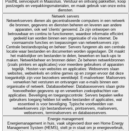
PostNL servicepunt in Maassluis. Verstuur en ontvang pakketten, koop
postzegels en verpakkingsmaterialen, en maak gebruik van onze extra
diensten.
Netwerk servers
Netwerkservers dienen als gecentraliseerde computers in een netwerk
die bronnen, gegevens en diensten beheren en leveren aan andere
apparaten, ook wel 'clients' genoemd. Ze zijn ontworpen om
betrouwbaar en continu te functioneren, waardoor informatie efficiënt
gedeeld kan worden binnen een organisatie of via internet. De
voornaamste functies en toepassingen van netwerkservers zijn:
Centrale bestandsopslag en beheer: Servers fungeren als een centrale
locatie waar bestanden en documenten worden opgeslagen. Dit maakt
het makkelijker om bestanden te delen, bewerken en back-ups te
maken. Netwerkbeheer en bronnen delen: Ze beheren netwerkbronnen
(zoals printers en applicaties) voor meerdere gebruikers of apparaten
tegelijk. Hosten van websites en applicaties: Webservers slaan
websites, webwinkels en online games op en zorgen ervoor dat deze
toegankelijk zijn voor bezoekers wereldwijd. E-mailverkeer: Mailservers
verwerken het versturen en ontvangen van e-mails binnen een
organisatie of netwerk. Databasebeheer: Databaseservers slaan grote
hoeveelheden gegevens op en verwerken zoekopdrachten van
applicaties. Beveiliging en toegangscontrole: Servers bepalen welke
gebruikers toegang hebben tot welke bestanden of applicaties, wat
essentieel is voor beveiliging. Typische voorbeelden van
netwerkservers zijn bestandservers, printservers, mailservers,
webservers, terminalservers en databaseservers.
Energie management
Energiemanagement in huis, vaak uitgevoerd door een Home Energy
Management System (HEMS), stelt je in staat om je energieverbruik,