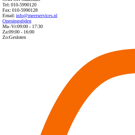
Tel:
010-5990120
Fax:
010-5990128
Email:
info@meerservices.nl
Openingstijden
Ma–Vr:
09:00 - 17:30
Za:
09:00 - 16:00
Zo:
Gesloten