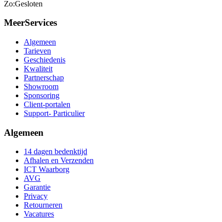
Zo:
Gesloten
MeerServices
Algemeen
Tarieven
Geschiedenis
Kwaliteit
Partnerschap
Showroom
Sponsoring
Client-portalen
Support- Particulier
Algemeen
14 dagen bedenktijd
Afhalen en Verzenden
ICT Waarborg
AVG
Garantie
Privacy
Retourneren
Vacatures